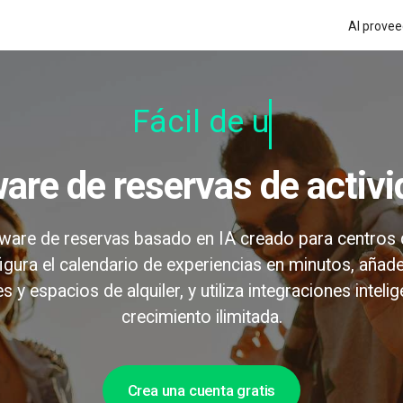
Al provee
Fácil de usar
ware de reservas de activ
ftware de reservas basado en IA creado para centros 
figura el calendario de experiencias en minutos, añad
s y espacios de alquiler, y utiliza integraciones inteli
crecimiento ilimitada.
Crea una cuenta gratis