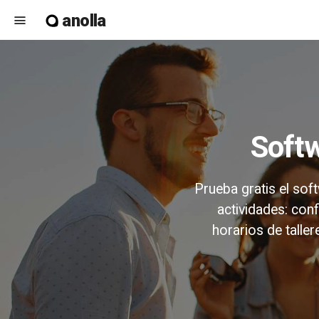
anolla
menu
Soft
Prueba gratis el so
actividades: con
horarios de tallere