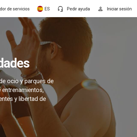
headset_mic
person
dor de servicios
ES
Pedir ayuda
Iniciar sesión
idades
de ocio y parques de
e entrenamientos,
gentes y libertad de