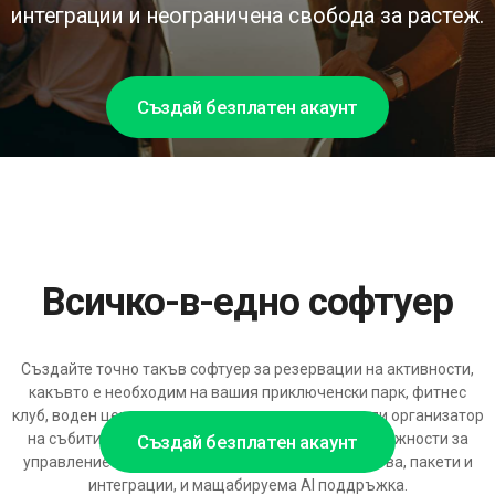
интеграции и неограничена свобода за растеж.
Създай безплатен акаунт
Всичко-в-едно софтуер
Създайте точно такъв софтуер за резервации на активности,
какъвто е необходим на вашия приключенски парк, фитнес
клуб, воден център, пешеходни преживявания или организатор
на събития — модулна платформа с богати възможности за
Създай безплатен акаунт
управление на графици, ценообразуване, членства, пакети и
интеграции, и мащабируема AI поддръжка.