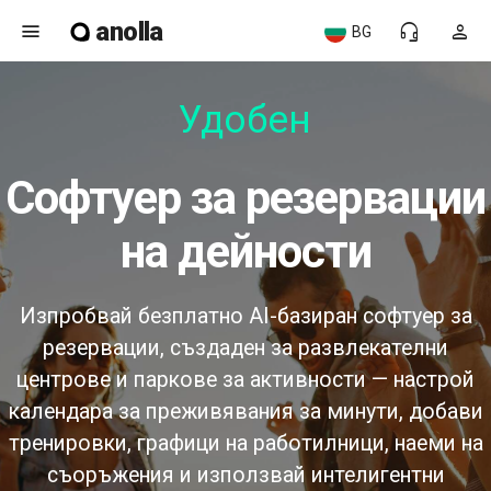
anolla
menu
headset_mic
person
BG
Удобен
софтуер за резервации
на дейности
Изпробвай безплатно AI-базиран софтуер за
резервации, създаден за развлекателни
центрове и паркове за активности — настрой
календара за преживявания за минути, добави
тренировки, графици на работилници, наеми на
съоръжения и използвай интелигентни