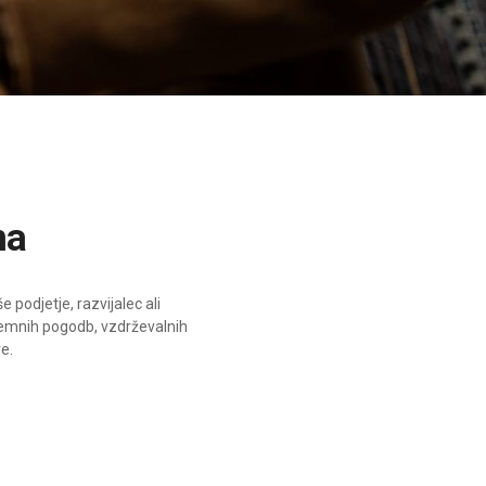
ma
 podjetje, razvijalec ali
emnih pogodb, vzdrževalnih
e.