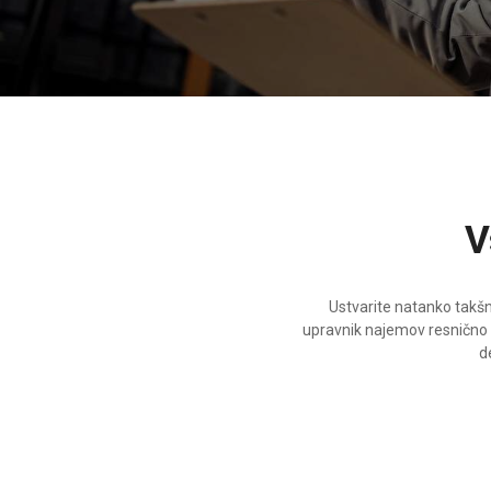
Ustvarite natanko takšno
upravnik najemov resnično
d