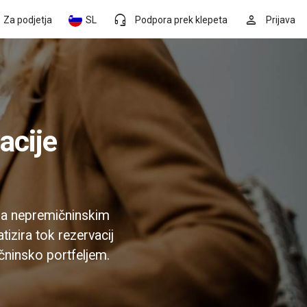
headset_mic
person
Za podjetja
SL
Podpora prek klepeta
Prijava
ena nepremičninskim
izira tok rezervacij
ičninsko portfeljem.