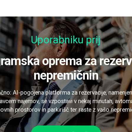
Uporabniku prijazno
nepremičnin
ačno: AI-pogojena platforma za rezervacije, namenj
javcem najemov, se vzpostavi v nekaj minutah, avtomat
lovnih prostorov in parkirišč ter raste z vašo neprem