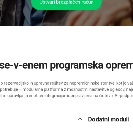
Ustvari brezplačen račun
Vse-v-enem programska opre
 rezervacijsko in upravno rešitev za nepremičninske storitve, kot jo vaše
 potrebuje – modularna platforma z možnostmi nastavitve ogledov, naj
el in upravljanja enot ter integracijami, pripravljena na širitev z AI-podpor
keyboard_arrow_up
Dodatni moduli