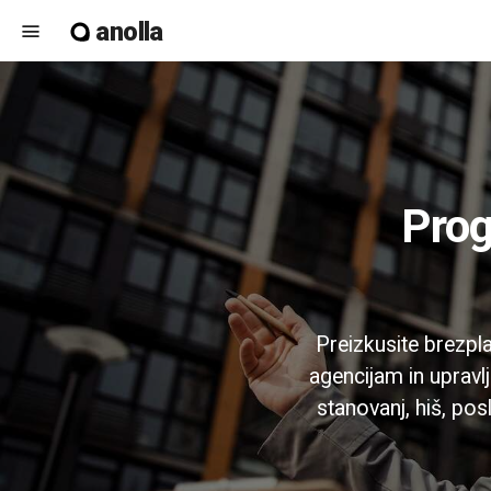
anolla
menu
Programska oprema za rezervacije
Preizkusite brezpl
agencijam in upravl
stanovanj, hiš, pos