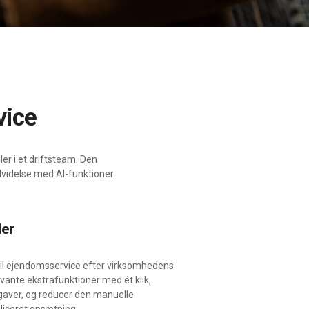
vice
r i et driftsteam. Den
dvidelse med AI-funktioner.
ler
til ejendomsservice efter virksomhedens
vante ekstrafunktioner med ét klik,
aver, og reducer den manuelle
iceret opsætning.