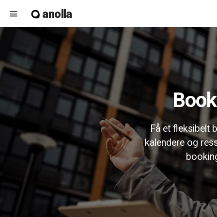
anolla
menu
Boo
Få et fleksibelt
kalendere og res
booking