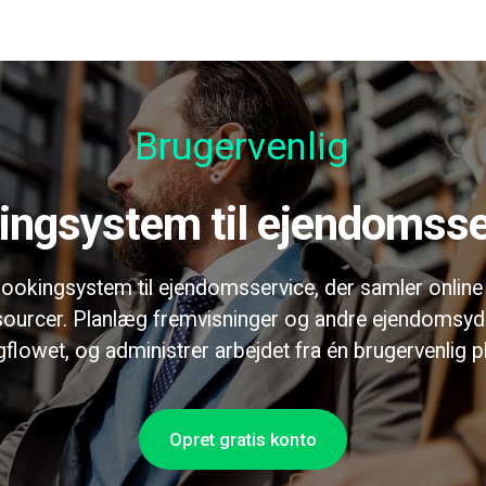
Brugervenlig
kingsystem til ejendomss
 bookingsystem til ejendomsservice, der samler online 
sourcer. Planlæg fremvisninger og andre ejendomsyde
flowet, og administrer arbejdet fra én brugervenlig p
Opret gratis konto