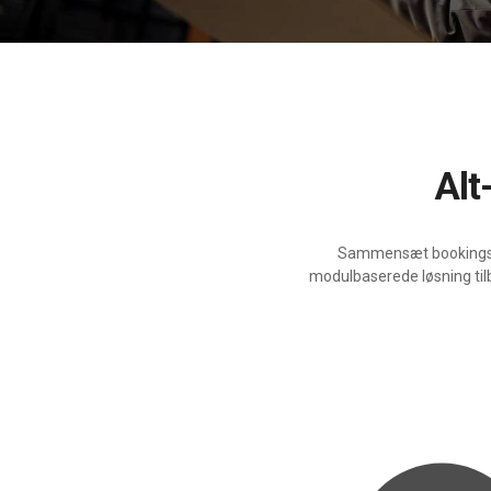
Al
Sammensæt bookingsoft
modulbaserede løsning tilb