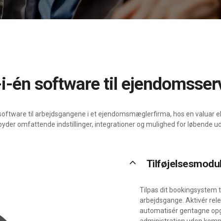
t-i-én software til ejendomsser
ware til arbejdsgangene i et ejendomsmæglerfirma, hos en valuar elle
yder omfattende indstillinger, integrationer og mulighed for løbende u
keyboard_arrow_up
Tilføjelsesmodu
Tilpas dit bookingsystem 
arbejdsgange. Aktivér rele
automatisér gentagne opg
administration uden kompl