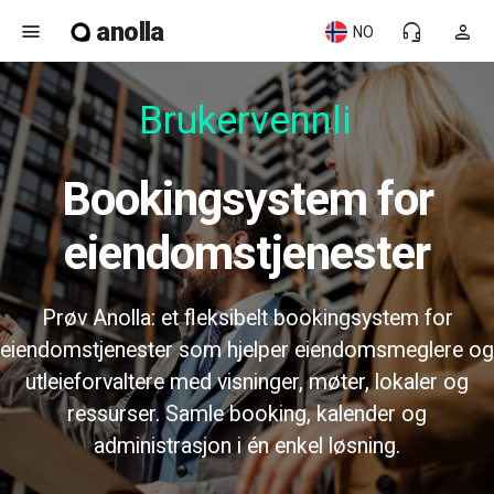
anolla
menu
headset_mic
person
NO
Brukervennlig
Bookingsystem for
eiendomstjenester
Prøv Anolla: et fleksibelt bookingsystem for
eiendomstjenester som hjelper eiendomsmeglere og
utleieforvaltere med visninger, møter, lokaler og
ressurser. Samle booking, kalender og
administrasjon i én enkel løsning.