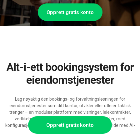
Opprett gratis konto
Alt-i-ett bookingsystem for
eiendomstjenester
Lag nøyaktig den bookings- og forvaltningsløsningen for
eiendomstjenester som ditt kontor, utvikler eller utleier faktisk
trenger – en modulær plattform med visninger, leiekontrakter,
vedlikeholdsarbeider og administrasjon av objekter, med
Opprett gratis konto
konfigurasjons- og integrasjonsmuligheter, klar til å utvide med AI-
støtte.