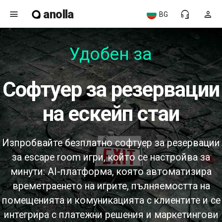
anolla
menu
headset_mic
person
BG
Удобен за п
софтуер за резервации
на ескейп стаи
Изпробвайте безплатно софтуер за резервации
за escape room игри, който се настройва за
минути: AI-платформа, която автоматизира
времетраенето на игрите, пълняемостта на
помещенията и комуникацията с клиентите и се
интегрира с платежни решения и маркетингови