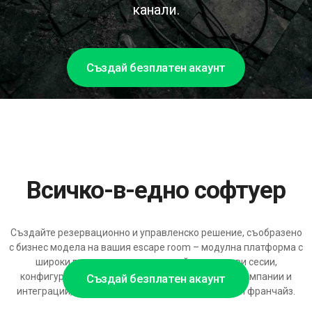
канали.
Създай безплатен акаунт
Всичко-в-едно софтуер
Създайте резервационно и управленско решение, съобразено
с бизнес модела на вашия escape room – модулна платформа с
широки възможности за настройка на игрови сесии,
конфигурации на стаите, размери на отборите, кампании и
Създай безплатен акаунт
интеграции, готова да се мащабира с нови стаи и франчайз.