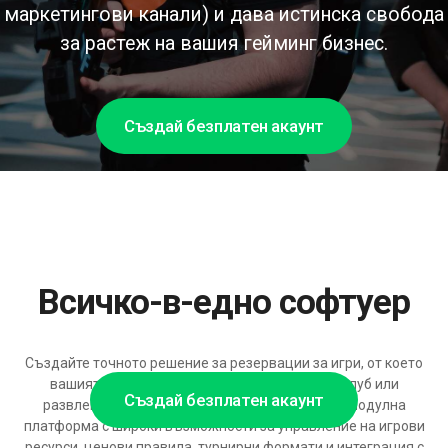
маркетингови канали) и дава истинска свобода
за растеж на вашия гейминг бизнес.
Създай безплатен акаунт
Всичко-в-едно софтуер
Създайте точното решение за резервации за игри, от което
вашият игрови салон, VR център, е-спортен клуб или
Създай безплатен акаунт
развлекателен център наистина се нуждае – модулна
платформа с широки възможности за управление на игрови
ресурси, ценови правила, турнирни формати и интеграция с