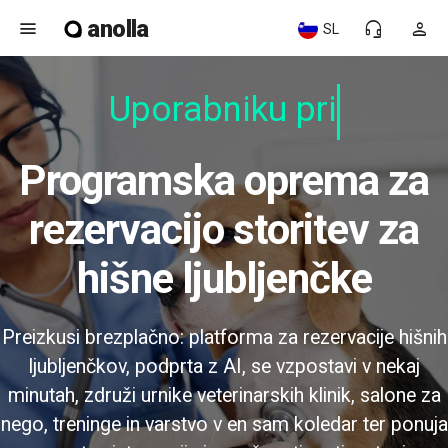
anolla
menu
headset_mic
person
SL
Uporabniku prija
Programska oprema za
rezervacijo storitev za
hišne ljubljenčke
Preizkusi brezplačno: platforma za rezervacije hišnih
ljubljenčkov, podprta z AI, se vzpostavi v nekaj
minutah, združi urnike veterinarskih klinik, salone za
nego, treninge in varstvo v en sam koledar ter ponuja