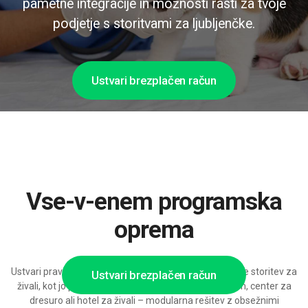
pametne integracije in možnosti rasti za tvoje
podjetje s storitvami za ljubljenčke.
Ustvari brezplačen račun
Vse-v-enem programska
oprema
Ustvari prav takšno programsko opremo za rezervacije storitev za
Ustvari brezplačen račun
živali, kot jo potrebuje tvoja veterinarska klinika, salon, center za
dresuro ali hotel za živali – modularna rešitev z obsežnimi