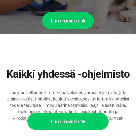
Luo ilmainen tili
Kaikki yhdessä -ohjelmisto
Luo juuri sellainen lemmikkipalveluiden varausohjelmisto, jota
eläinklinikkasi, hoitolasi, koulutuskeskuksesi tai lemmikkihotellisi
todella tarvitsee – modulaarinen ratkaisu laajoilla asetuksilla,
maksujärjestelmäintegraatioilla, asiakashallinnalla ja
klinikkajärjestelmien integraatioilla, valmis skaalautumaan
Luo ilmainen tili
tekoälytukea varten.