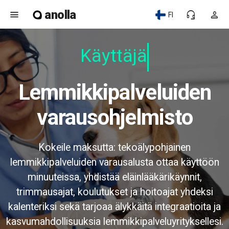
anolla
menu
headset_mic
person
FI
Käyttäjäy
Lemmikkipalveluiden
varausohjelmisto
Kokeile maksutta: tekoälypohjainen
lemmikkipalveluiden varausalusta ottaa käyttöön
minuuteissa, yhdistää eläinlääkärikäynnit,
trimmausajat, koulutukset ja hoitoajat yhdeksi
kalenteriksi sekä tarjoaa älykkäitä integraatioita ja
kasvumahdollisuuksia lemmikkipalveluyrityksellesi.