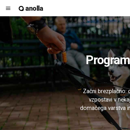
anolla
menu
Programska oprema za rezervacije varstva
Začni brezplačno: 
vzpostavi v neka
domačega varstva in 