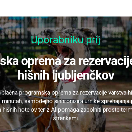
Uporabniku prijazno
hišnih ljubljenčkov
oblačna programska oprema za rezervacije varstva hiš
j minutah, samodejno sinhronizira urnike sprehajanja
hišnih hotelov ter z AI pomaga zapolniti proste term
strankami.