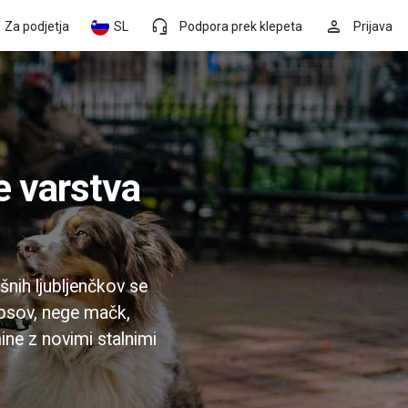
headset_mic
person
Za podjetja
SL
Podpora prek klepeta
Prijava
nih ljubljenčkov se
 psov, nege mačk,
ine z novimi stalnimi