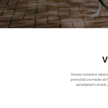
Sestavi natančno takšno r
prenočišči za mačke ali h
upravljanjem strank, p