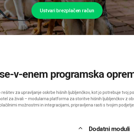
Ustvari brezplačen račun
Vse-v-enem programska opre
ešitev za upravljanje oskrbe hišnih ljubljenčkov, kot jo potrebuje tvoj 
otel za živali – modularna platforma za storitve hišnih ljubljenčkov z obs
lačilnimi možnostmi in integracijami, pripravljena rasti s tvojim podjetje
keyboard_arrow_up
Dodatni moduli