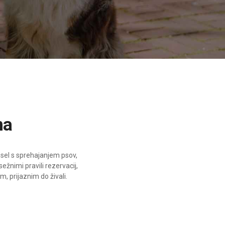
ma
posel s sprehajanjem psov,
ežnimi pravili rezervacij,
m, prijaznim do živali.