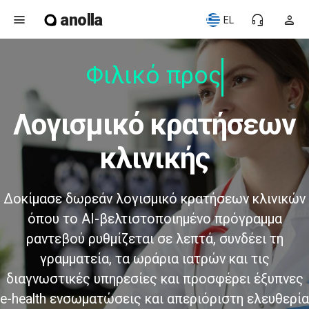
anolla
menu
headset_mic
person
EL
Φιλικό προς τ
λογισμικό κρατήσεων
κλινικής
Δοκίμασε δωρεάν λογισμικό κρατήσεων κλινικών
όπου το AI-βελτιστοποιημένο πρόγραμμα
ραντεβού ρυθμίζεται σε λεπτά, συνδέει τη
γραμματεία, τα ωράρια ιατρών και τις
διαγνωστικές υπηρεσίες και προσφέρει έξυπνες
e-health ενσωματώσεις και απεριόριστη ελευθερία