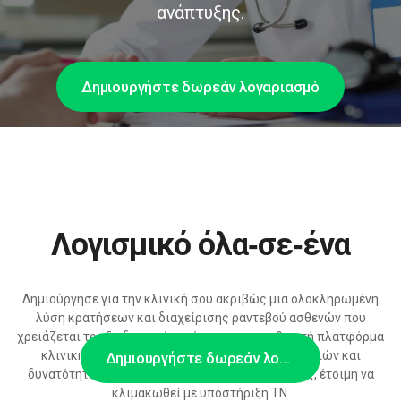
ανάπτυξης.
Δημιουργήστε δωρεάν λογαριασμό
Λογισμικό όλα‑σε‑ένα
Δημιούργησε για την κλινική σου ακριβώς μια ολοκληρωμένη
λύση κρατήσεων και διαχείρισης ραντεβού ασθενών που
χρειάζεται το εξειδικευμένο κέντρο — μια αρθρωτή πλατφόρμα
κλινικής με ευρείες ρυθμίσεις, διαχείριση βαρδιών και
Δημιουργήστε δωρεάν λογαριασμό
δυνατότητες ενσωμάτωσης με συστήματα υγείας, έτοιμη να
κλιμακωθεί με υποστήριξη ΤΝ.