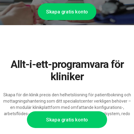
Skapa gratis konto
Allt-i-ett-programvara för
kliniker
Skapa för din klinik precis den helhetslösning för patientbokning och
mottagningshantering som ditt specialistcenter verkligen behöver –
en modulär klinikplattform med omfattande konfigurations-,
arbetsflödes- och integreringsmöjligheter med journalsystem, redo
Skapa gratis konto
att skalas med AI-stöd.