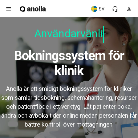
anolla
menu
headset_mic
person
SV
Användarvänlig
Bokningssystem för
klinik
Anolla är ett smidigt bokningssystem för kliniker
som samlar tidsbokning, schemahantering, resurser
och patientflöde i ett verktyg. Låt patienter boka,
ändra och avboka tider online medan personalen får
bättre kontroll över mottagningen.