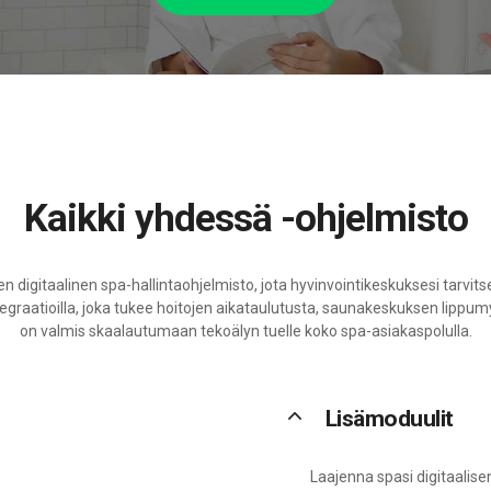
Kaikki yhdessä -ohjelmisto
inen digitaalinen spa-hallintaohjelmisto, jota hyvinvointikeskuksesi tarvi
 integraatioilla, joka tukee hoitojen aikataulutusta, saunakeskuksen lippumy
on valmis skaalautumaan tekoälyn tuelle koko spa-asiakaspolulla.
keyboard_arrow_up
Lisämoduulit
Laajenna spasi digitaalis