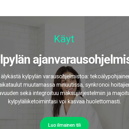
Käyttäj
ylpylän ajanvarausohjelmi
 älykästä kylpylän varausohjelmistoa: tekoälypohjainen
ikataulut muutamassa minuutissa, synkronoi hoitajien 
avuuden sekä integroituu maksujärjestelmiin ja majoitu
kylpyläliiketoimintasi voi kasvaa huolettomasti.
Luo ilmainen tili