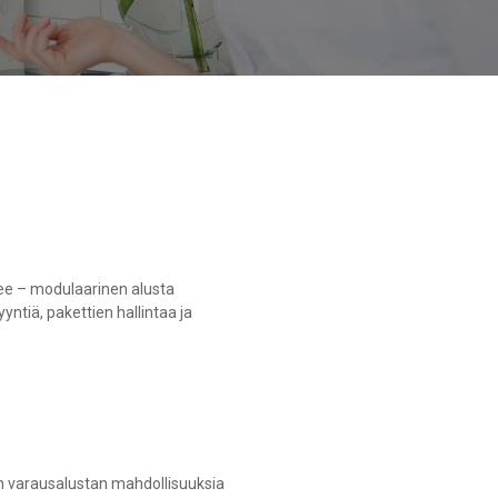
tsee – modulaarinen alusta
yntiä, pakettien hallintaa ja
en varausalustan mahdollisuuksia