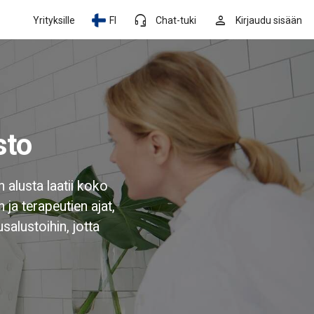
headset_mic
person
Yrityksille
FI
Chat-tuki
Kirjaudu sisään
sto
 alusta laatii koko
ja terapeutien ajat,
salustoihin, jotta