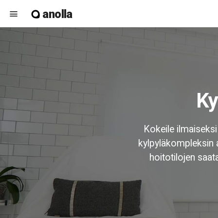
anolla
menu
K
Kokeile ilmaiseksi
kylpyläkompleksin a
hoitotilojen saat