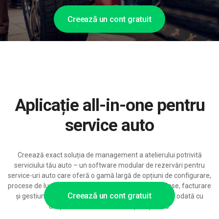
Creează un cont gratuit
Aplicație all-in-one pentru
service auto
Creează exact soluția de management a atelierului potrivită
serviciului tău auto – un software modular de rezervări pentru
service-uri auto care oferă o gamă largă de opțiuni de configurare,
procese de lucru detaliate, integrări cu sisteme de piese, facturare
Creează un cont gratuit
și gestiune a stocurilor și este pregătit să se scaleze odată cu
creșterea afacerii tale de reparații auto.