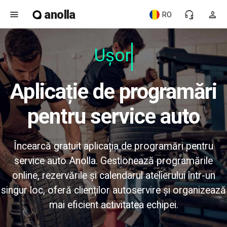
anolla
menu
headset_mic
person
RO
Ușor
Aplicație de programări
pentru service auto
Încearcă gratuit aplicația de programări pentru
service auto Anolla. Gestionează programările
online, rezervările și calendarul atelierului într-un
singur loc, oferă clienților autoservire și organizează
mai eficient activitatea echipei.