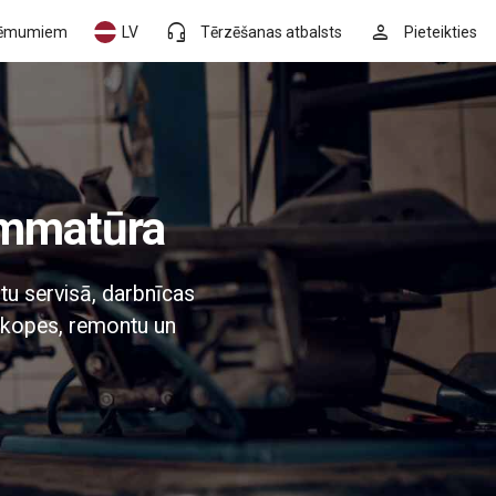
headset_mic
person
ēmumiem
LV
Tērzēšanas atbalsts
Pieteikties
ammatūra
tu servisā, darbnīcas
 apkopes, remontu un