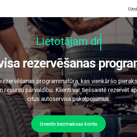
Uzņ
Lietotājam draudz
rvisa rezervēšanas progr
a rezervēšanas programmatūra, kas vienkāršo pieraks
n resursu pārvaldību. Klienti var tiešsaistē rezervēt
citus autoservisa pakalpojumus.
Izveido bezmaksas kontu