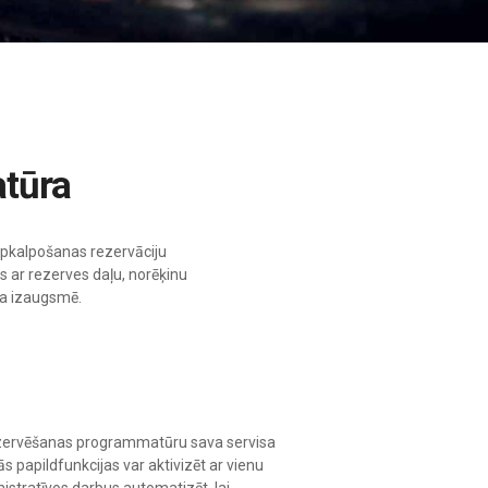
atūra
apkalpošanas rezervāciju
 ar rezerves daļu, norēķinu
ma izaugsmē.
rezervēšanas programmatūru sava servisa
papildfunkcijas var aktivizēt ar vienu
nistratīvos darbus automatizēt, lai