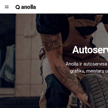
anolla
menu
Autose
Anolla ir autoservis
grafiku, meistaru u