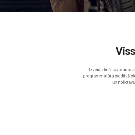
Vi
Izveido tieši tavai aut
programmatūra piedāvā plaš
un noliktav