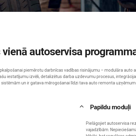
ss vienā autoservisa programm
o apkalpošanai piemērotu darbnīcas vadības risinājumu – modulāra auto 
u iestatījumu izvēli, detalizētus darba uzdevumu procesus, integrācijas
u sistēmām un ir gatava mērogošanai līdzi tava auto remonta uzņēmu
keyboard_arrow_up
Papildu moduļi
Pielāgojiet autoservisa 
vajadzībām. Nepieciešamās 
klikšķi, bet regulāros admi