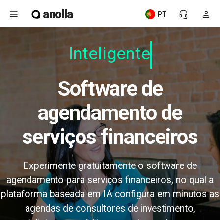
anolla
menu
headset_mic
person
PT
Inteligente
Software de
agendamento de
serviços financeiros
Experimente gratuitamente o software de
agendamento para serviços financeiros, no qual a
plataforma baseada em IA configura em minutos as
agendas de consultores de investimento,