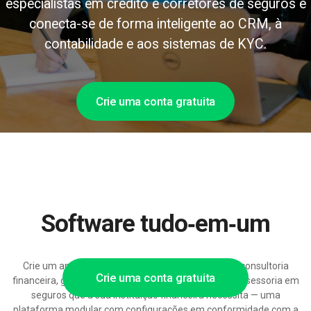
especialistas em crédito e corretores de seguros e
conecta-se de forma inteligente ao CRM, à
contabilidade e aos sistemas de KYC.
Crie uma conta gratuita
Software tudo‑em‑um
Crie um ambiente de reservas exactamente para consultoria
Crie uma conta gratuita
financeira, gestão de ativos, consultoria bancária e assessoria em
seguros que a sua instituição financeira necessita — uma
plataforma modular com configurações em conformidade com a