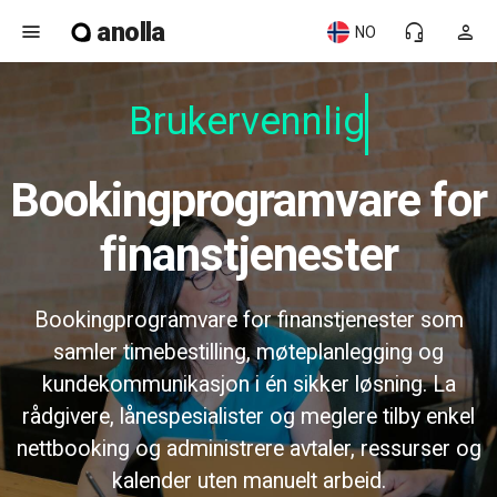
anolla
menu
headset_mic
person
NO
Brukervennlig
Bookingprogramvare for
finanstjenester
Bookingprogramvare for finanstjenester som
samler timebestilling, møteplanlegging og
kundekommunikasjon i én sikker løsning. La
rådgivere, lånespesialister og meglere tilby enkel
nettbooking og administrere avtaler, ressurser og
kalender uten manuelt arbeid.