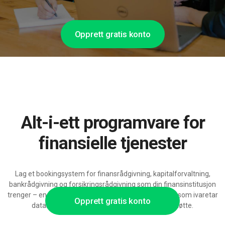
Opprett gratis konto
Alt-i-ett programvare for
finansielle tjenester
Lag et bookingsystem for finansrådgivning, kapitalforvaltning,
bankrådgivning og forsikringsrådgivning som din finansinstitusjon
trenger – en modulær plattform med konfigurasjoner som ivaretar
Opprett gratis konto
datasikkerhet, integrasjoner og voksende AI-støtte.