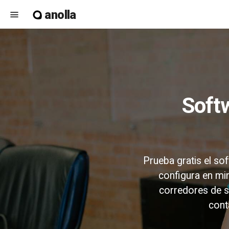
anolla
menu
Software de reservas para servicios
Prueba gratis el so
configura en min
corredores de s
cont