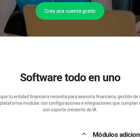
Crea una cuenta gratis
Software todo en uno
que tu entidad financiera necesita para asesoría financiera, gestión de 
 plataforma modular con configuraciones e integraciones que cumplan c
con soporte creciente de IA.
keyboard_arrow_up
Módulos adicio