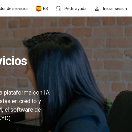
headset_mic
person
dor de servicios
ES
Pedir ayuda
Iniciar sesión
la plataforma con IA
stas en crédito y
, el software de
KYC).