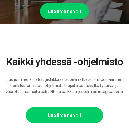
Luo ilmainen tili
Kaikki yhdessä -ohjelmisto
Luo juuri henkilöstölogistiikkaasi sopiva ratkaisu – modulaarinen
henkilöstön varausohjelmisto laajoilla asetuksilla, työaika- ja
vuorotussäännöillä sekä HR- ja palkkajärjestelmien integraatioilla.
Luo ilmainen tili