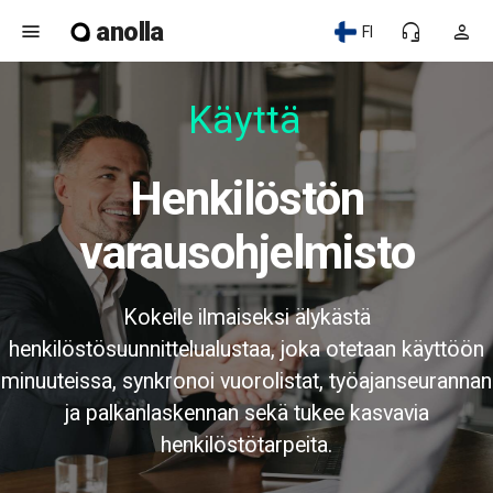
anolla
menu
headset_mic
person
FI
Käyttäj
Henkilöstön
varausohjelmisto
Kokeile ilmaiseksi älykästä
henkilöstösuunnittelualustaa, joka otetaan käyttöön
minuuteissa, synkronoi vuorolistat, työajanseurannan
ja palkanlaskennan sekä tukee kasvavia
henkilöstötarpeita.