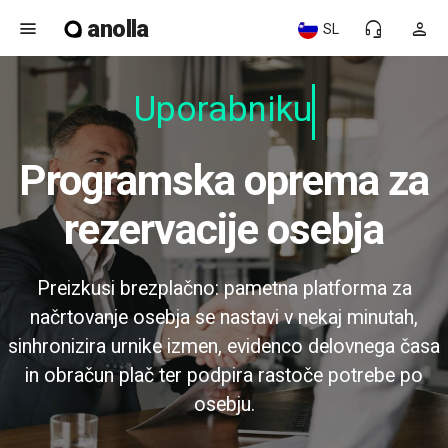
anolla
menu
headset_mic
person
SL
Uporabniku p
Programska oprema za
rezervacije osebja
Preizkusi brezplačno: pametna platforma za
načrtovanje osebja se nastavi v nekaj minutah,
sinhronizira urnike izmen, evidenco delovnega časa
in obračun plač ter podpira rastoče potrebe po
osebju.