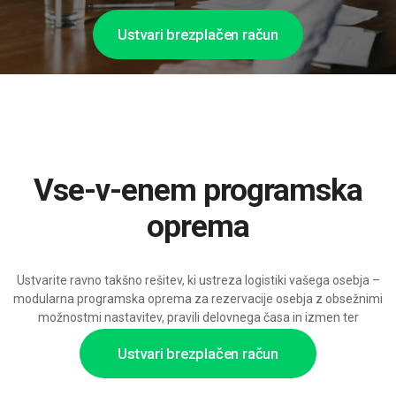
Ustvari brezplačen račun
Vse-v-enem programska
oprema
Ustvarite ravno takšno rešitev, ki ustreza logistiki vašega osebja –
modularna programska oprema za rezervacije osebja z obsežnimi
možnostmi nastavitev, pravili delovnega časa in izmen ter
integracijami s sistemi HR in plač.
Ustvari brezplačen račun