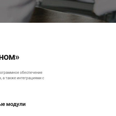
дном»
рограммное обеспечение
, а также интеграциями с
ые модули