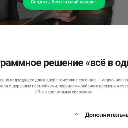
Создать бесплатный аккаунт
ограммное решение «всё в о
ально подходящее для вашей логистики персонала — модульное п
ала с широкими настройками, правилами рабочего времени и смен
HR- и зарплатными системами.
keyboard_arrow_up
Дополнительн