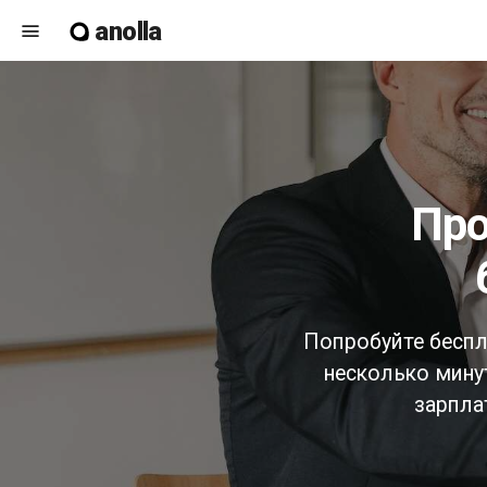
anolla
menu
программное обеспечение для
Попробуйте беспл
несколько минут
зарпла