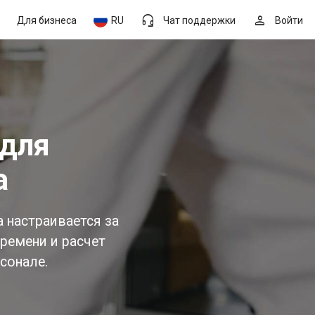
headset_mic
person
Для бизнеса
RU
Чат поддержки
Войти
а
 настраивается за
времени и расчет
сонале.