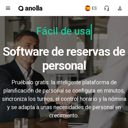
anolla
menu
headset_mic
person
ES
Fácil de usar
Software de reservas de
personal
Pruébalo gratis: la inteligente plataforma de
planificación de personal se configura en minutos,
sincroniza los turnos, el control horario y la nómina
y se adapta a unas necesidades de personal en
crecimiento.