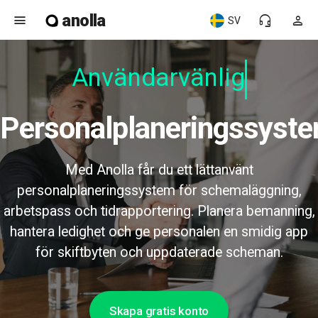
anolla
menu
headset_mic
person
SV
Användarvänlig
Personalplaneringssyst
Med Anolla får du ett lättanvänt
personalplaneringssystem för schemaläggning,
arbetspass och tidrapportering. Planera bemanning,
hantera ledighet och ge personalen en smidig app
för skiftbyten och uppdaterade scheman.
Skapa gratis konto