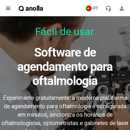
anolla
menu
headset_mic
person
PT
Fácil de usar
Software de
agendamento para
oftalmologia
Experimente gratuitamente: a moderna plataforma
de agendamento para oftalmologia é configurada
em minutos, sincroniza os horários de
oftalmologistas, optometristas e gabinetes de laser