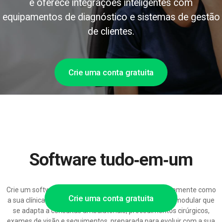
e oferece integrações inteligentes com
equipamentos de diagnóstico e sistemas de gestão
de clientes.
Crie uma conta gratuita
Software tudo‑em‑um
Crie um software de reservas para oftalmologia exatamente como
Crie uma conta gratuita
a sua clínica oftalmológica ou ótica precisa — solução modular que
se adapta a consultas ambulatoriais, procedimentos cirúrgicos,
exames de visão e seguimentos, preparada para evoluir com a sua