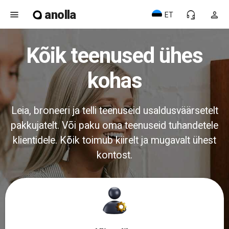
anolla
menu
headset_mic
person
ET
Kõik teenused ühes
kohas
Leia, broneeri ja telli teenuseid usaldusväärsetelt
pakkujatelt. Või paku oma teenuseid tuhandetele
klientidele. Kõik toimub kiirelt ja mugavalt ühest
kontost.