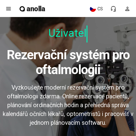
anolla
menu
headset_mic
person
CS
Uživatelsk
Rezervační systém pro
oftalmologii
Vyzkoušejte moderní rezervační systém pro
oftalmologii zdarma. Online rezervace pacientů,
plánování ordinačních hodin a přehledná správa
kalendářů očních lékařů, optometristů i pracovišť v
jednom plánovacím softwaru.