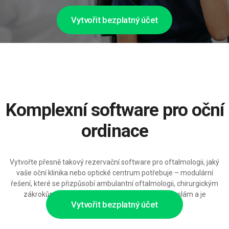
Vytvořit bezplatný účet
Komplexní software pro oční
ordinace
Vytvořte přesně takový rezervační software pro oftalmologii, jaký
vaše oční klinika nebo optické centrum potřebuje – modulární
řešení, které se přizpůsobí ambulantní oftalmologii, chirurgickým
zákrokům, vyšetřením zraku a následným kontrolám a je
Vytvořit bezplatný účet
připravené růst spolu s vaší klinikou.