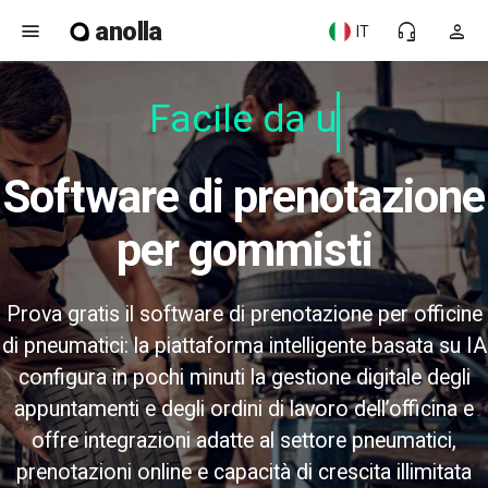
anolla
menu
headset_mic
person
IT
Facile da us
Software di prenotazione
per gommisti
Prova gratis il software di prenotazione per officine
di pneumatici: la piattaforma intelligente basata su IA
configura in pochi minuti la gestione digitale degli
appuntamenti e degli ordini di lavoro dell’officina e
offre integrazioni adatte al settore pneumatici,
prenotazioni online e capacità di crescita illimitata