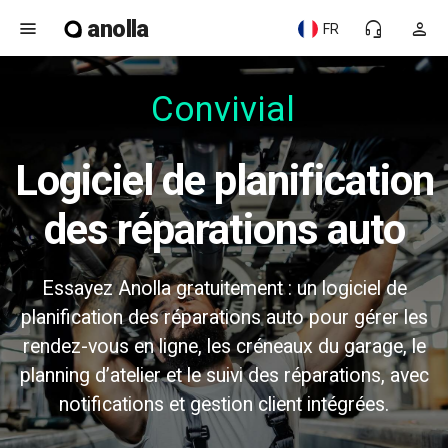
anolla
menu
headset_mic
person
FR
Convivial
Logiciel de planification
des réparations auto
Essayez Anolla gratuitement : un logiciel de
planification des réparations auto pour gérer les
rendez-vous en ligne, les créneaux du garage, le
planning d’atelier et le suivi des réparations, avec
notifications et gestion client intégrées.