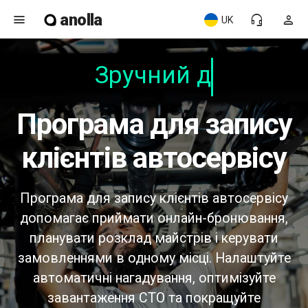
anolla
menu
headset_mic
person
UK
Зручний для
Програма для запису
клієнтів автосервісу
Програма для запису клієнтів автосервісу
допомагає приймати онлайн-бронювання,
планувати розклад майстрів і керувати
замовленнями в одному місці. Налаштуйте
автоматичні нагадування, оптимізуйте
завантаження СТО та покращуйте