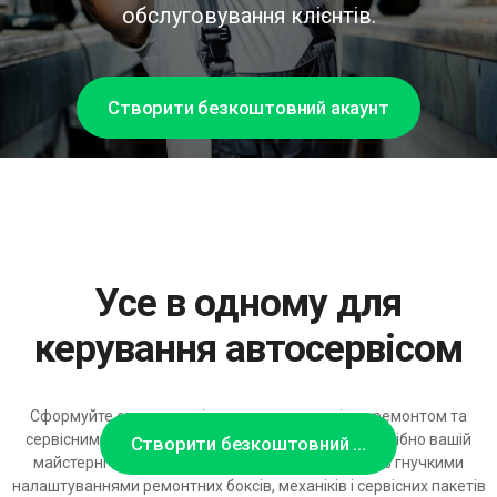
обслуговування клієнтів.
Створити безкоштовний акаунт
Усе в одному для
керування автосервісом
Сформуйте саме таке рішення для управління ремонтом та
сервісними роботами автомобілів, яке дійсно потрібно вашій
Створити безкоштовний акаунт
майстерні — модульна платформа бронювання з гнучкими
налаштуваннями ремонтних боксів, механіків і сервісних пакетів