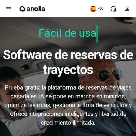
anolla
menu
headset_mic
person
ES
Fácil de usar
Software de reservas de
trayectos
Prueba gratis: la plataforma de reservas de viajes
basada en IA se pone en marcha en minutos,
optimiza las rutas, gestiona la flota de vehículos y
ofrece integraciones inteligentes y libertad de
crecimiento ilimitada.