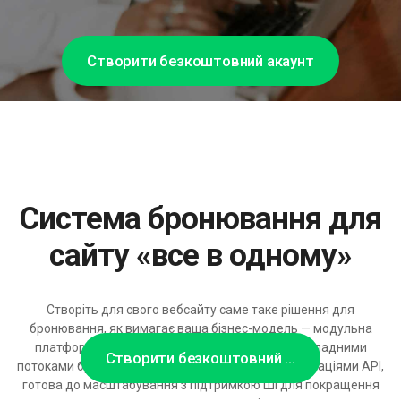
Створити безкоштовний акаунт
Система бронювання для
сайту «все в одному»
Створіть для свого вебсайту саме таке рішення для
бронювання, як вимагає ваша бізнес-модель — модульна
платформа з гнучкими правилами розкладу, складними
Створити безкоштовний акаунт
потоками бронювань, онлайн-платежами та інтеграціями API,
готова до масштабування з підтримкою ШІ для покращення