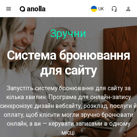
anolla
menu
headset_mic
person
UK
Зручний
Система бронювання
для сайту
Запустіть систему бронювання для сайту за
кілька хвилин. Програма для онлайн-запису
синхронізує дизайн вебсайту, розклад, послуги й
оплату, щоб клієнти могли зручно бронювати
онлайн, а ви — керувати записами в одному
місці.