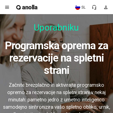
anolla
menu
headset_mic
person
SL
Uporabniku p
Programska oprema za
rezervacije na spletni
strani
Začnite brezplačno in aktivirajte programsko
opremo za rezervacije na spletni strani v nekaj
minutah: pametno jedro z umetno inteligenco
samodejno sinhronizira vašo spletno obliko, urnik,