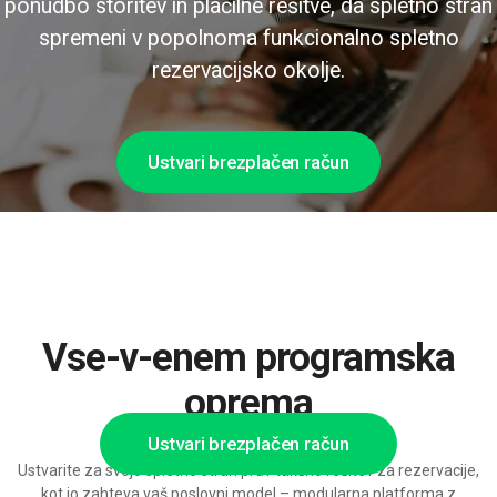
ponudbo storitev in plačilne rešitve, da spletno stran
spremeni v popolnoma funkcionalno spletno
rezervacijsko okolje.
Ustvari brezplačen račun
Vse-v-enem programska
oprema
Ustvari brezplačen račun
Ustvarite za svojo spletno stran prav takšno rešitev za rezervacije,
kot jo zahteva vaš poslovni model – modularna platforma z