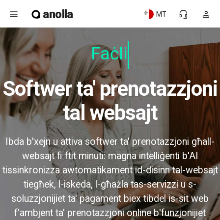
anolla
menu
headset_mic
person
MT
Faċli g
Softwer ta' prenotazzjoni
tal websajt
Ibda b'xejn u attiva softwer ta' prenotazzjoni għall-
websajt fi ftit minuti: magna intelliġenti b'AI
tissinkronizza awtomatikament id-disinn tal-websajt
tiegħek, l-iskeda, l-għażla tas-servizzi u s-
soluzzjonijiet ta' pagament biex tibdel is-sit web
f'ambjent ta' prenotazzjoni online b'funzjonijiet