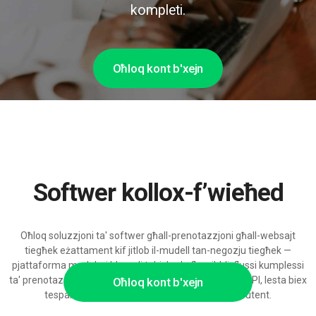
kompleti.
Oħloq kont b'xejn
Softwer kollox-f’wieħed
Oħloq soluzzjoni ta' softwer għall-prenotazzjoni għall-websajt
tiegħek eżattament kif jitlob il-mudell tan-negozju tiegħek —
pjattaforma modolari b'regoli tal-iskeda flessibbli, flussi kumplessi
ta' prenotazzjoni, pagamenti onlajn u integrazjonijiet API, lesta biex
Oħloq kont b'xejn
tespandi b'appoġġ ta' AI għall-esperjenza tal-utent.