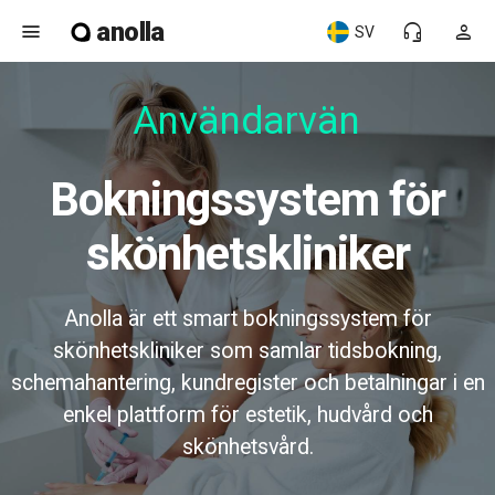
anolla
menu
headset_mic
person
SV
Användarvänl
Bokningssystem för
skönhetskliniker
Anolla är ett smart bokningssystem för
skönhetskliniker som samlar tidsbokning,
schemahantering, kundregister och betalningar i en
enkel plattform för estetik, hudvård och
skönhetsvård.