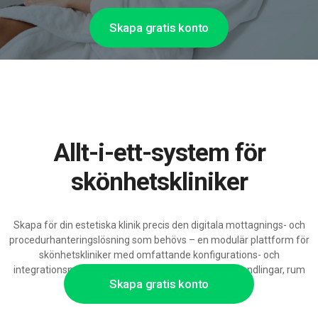
Skapa gratis konto
Allt-i-ett-system för
skönhetskliniker
Skapa för din estetiska klinik precis den digitala mottagnings- och
procedurhanteringslösning som behövs – en modulär plattform för
skönhetskliniker med omfattande konfigurations- och
integrationsmöjligheter, redo att växa med nya behandlingar, rum
Skapa gratis konto
och AI-stöd.