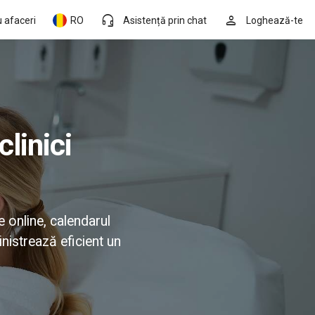
headset_mic
person
 afaceri
RO
Asistență prin chat
Loghează-te
e online, calendarul
inistrează eficient un