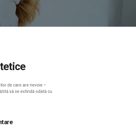
stetice
rilor de care are nevoie –
ătită să se extindă odată cu
ntare