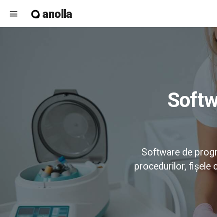
anolla
menu
Software de programări pentru clinici
Software de program
procedurilor, fișele 