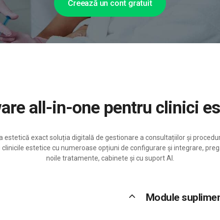
Creează un cont gratuit
ware all-in-one pentru clinici e
 estetică exact soluția digitală de gestionare a consultațiilor și procedu
linicile estetice cu numeroase opțiuni de configurare și integrare, preg
noile tratamente, cabinete și cu suport AI.
keyboard_arrow_up
Module suplime