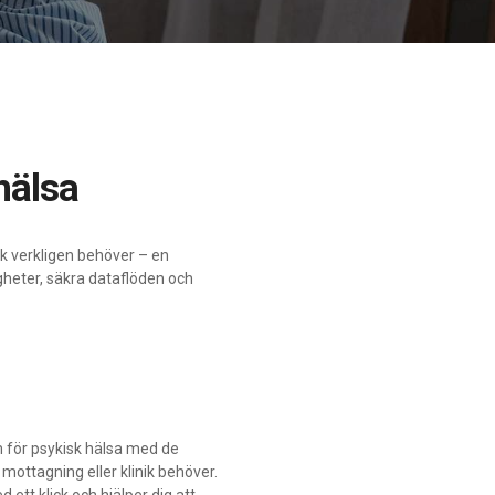
 hälsa
ik verkligen behöver – en
heter, säkra dataflöden och
 för psykisk hälsa med de
 mottagning eller klinik behöver.
ett klick och hjälper dig att