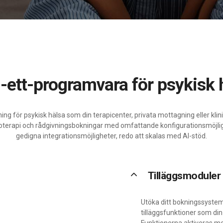
t-i-ett-programvara för psykisk
ng för psykisk hälsa som din terapicenter, privata mottagning eller klin
oterapi och rådgivningsbokningar med omfattande konfigurationsmöjlig
gedigna integrationsmöjligheter, redo att skalas med AI-stöd.
keyboard_arrow_up
Tilläggsmoduler
Utöka ditt bokningssystem
tilläggsfunktioner som din
Funktionerna aktiveras med 