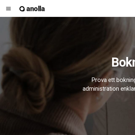
anolla
menu
Bo
Prova ett boknin
administration enkla