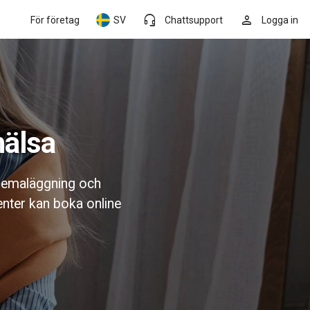
headset_mic
person
För företag
SV
Chattsupport
Logga in
hälsa
chemaläggning och
enter kan boka online