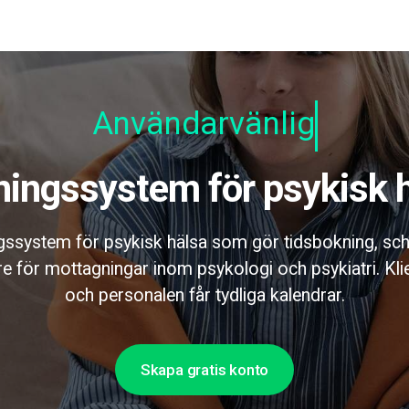
Användarvänlig
kningssystem för psykisk 
gssystem för psykisk hälsa som gör tidsbokning, s
re för mottagningar inom psykologi och psykiatri. Kli
och personalen får tydliga kalendrar.
Skapa gratis konto