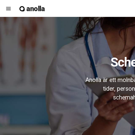
anolla
menu
Sch
Anolla är ett molnb
tider, perso
schemaha