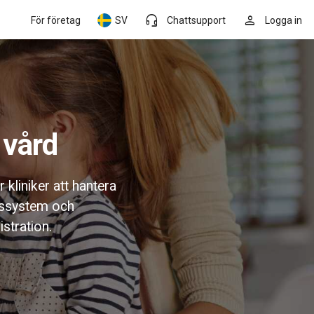
headset_mic
person
För företag
SV
Chattsupport
Logga in
 vård
kliniker att hantera
ngssystem och
stration.