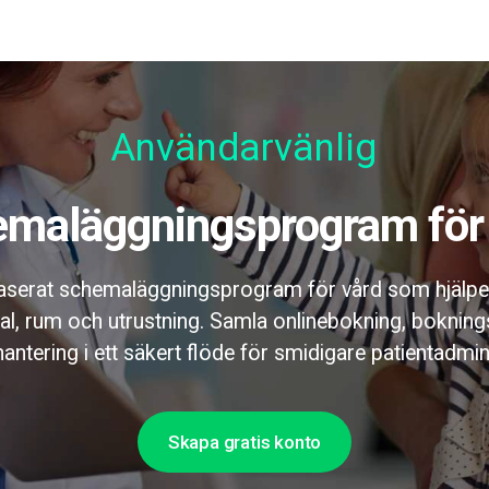
Användarvänlig
emaläggningsprogram för
aserat schemaläggningsprogram för vård som hjälper 
nal, rum och utrustning. Samla onlinebokning, bokni
ntering i ett säkert flöde för smidigare patientadmini
Skapa gratis konto