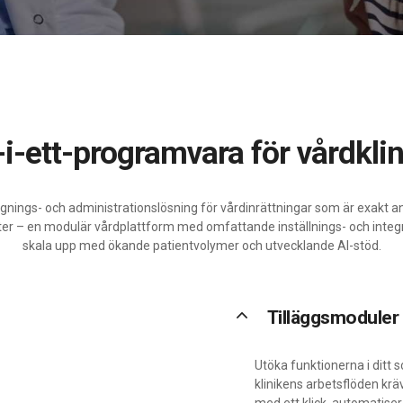
lt-i-ett-programvara för vårdkli
gnings- och administrationslösning för vårdinrättningar som är exakt anp
nter – en modulär vårdplattform med omfattande inställnings- och integr
skala upp med ökande patientvolymer och utvecklande AI-stöd.
keyboard_arrow_up
Tilläggsmoduler
Utöka funktionerna i ditt
klinikens arbetsflöden kräv
med ett klick, automatis