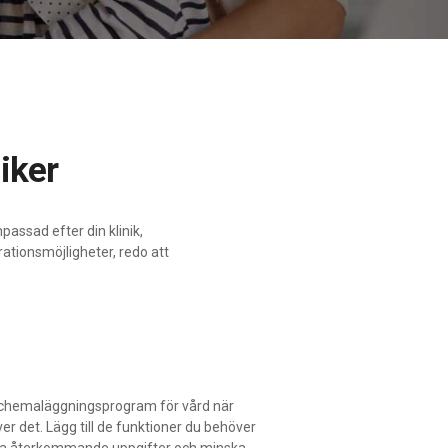
niker
assad efter din klinik,
ationsmöjligheter, redo att
 schemaläggningsprogram för vård när
er det. Lägg till de funktioner du behöver
era återkommande uppgifter och minska