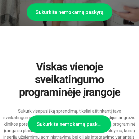
Sukurkite nemokamą paskyrą
Viskas vienoje
sveikatingumo
programinėje įrangoje
Sukurk visapusišką sprendimą, tiksliai atitinkantį tavo
sveikatingumo centro, SPA komplekso, treniruočių studijos ar grožio
Sukurkite nemokamą paskyrą
klinikos poreikius – modulinė sveikatingumo rezervacijų programinė
įranga su plačiomis nustatymo galimybėmis, klientų valdymu, kursų
ir serijų užsiėmimų administravimu bei giliais integravimo variantais,