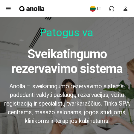
anolla
menu
headset_mic
person
LT
Patogus var
Sveikatingumo
rezervavimo sistema
Anolla – sveikatingumo rezervavimo sistema,
padedanti valdyti paslaugų rezervacijas, vizitų
registraciją ir specialistų tvarkaraščius. Tinka SPA
centrams, masažo salonams, jogos studijoms,
klinikoms ir terapijos kabinetams.