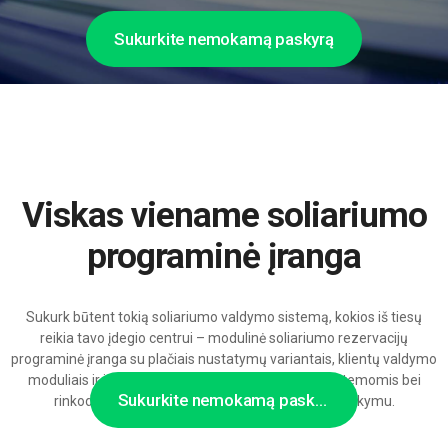
Sukurkite nemokamą paskyrą
Viskas viename soliariumo
programinė įranga
Sukurk būtent tokią soliariumo valdymo sistemą, kokios iš tiesų
reikia tavo įdegio centrui – modulinė soliariumo rezervacijų
programinė įranga su plačiais nustatymų variantais, klientų valdymo
moduliais ir integracijomis su kasomis, prieigos sistemomis bei
Sukurkite nemokamą paskyrą
rinkodaros kanalais, pasirengusi augti su AI palaikymu.