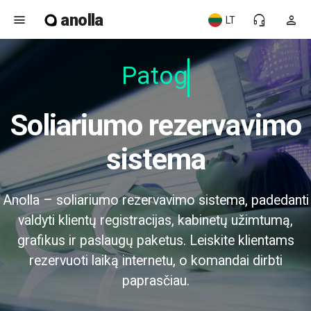
anolla
menu
headset_mic
person
LT
Patogu
Soliariumo rezervavimo
sistema
Anolla – soliariumo rezervavimo sistema, padedanti
valdyti klientų registracijas, kabinetų užimtumą,
grafikus ir paslaugų paketus. Leiskite klientams
rezervuoti laiką internetu, o komandai dirbti
paprasčiau.