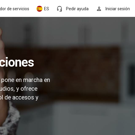
headset_mic
person
dor de servicios
ES
Pedir ayuda
Iniciar sesión
aciones
se pone en marcha en
udios, y ofrece
ol de accesos y