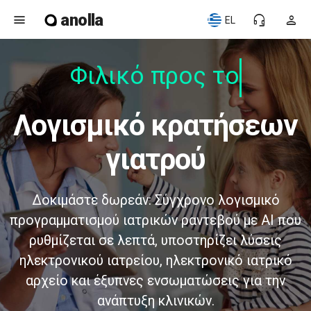
anolla
menu
headset_mic
person
EL
Φιλικό προς τον
λογισμικό κρατήσεων
γιατρού
Δοκιμάστε δωρεάν: Σύγχρονο λογισμικό
προγραμματισμού ιατρικών ραντεβού με AI που
ρυθμίζεται σε λεπτά, υποστηρίζει λύσεις
ηλεκτρονικού ιατρείου, ηλεκτρονικό ιατρικό
αρχείο και έξυπνες ενσωματώσεις για την
ανάπτυξη κλινικών.