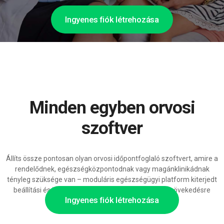
Ingyenes fiók létrehozása
Minden egyben orvosi
szoftver
Állíts össze pontosan olyan orvosi időpontfoglaló szoftvert, amire a
rendelődnek, egészségközpontodnak vagy magánklinikádnak
tényleg szüksége van – moduláris egészségügyi platform kiterjedt
beállítási és integrációs lehetőségekkel, készen a növekedésre
Ingyenes fiók létrehozása
mesterséges intelligencia támogatással.