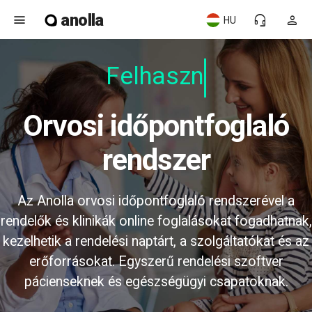
anolla
menu
headset_mic
person
HU
Felhaszná
Orvosi időpontfoglaló
rendszer
Az Anolla orvosi időpontfoglaló rendszerével a
rendelők és klinikák online foglalásokat fogadhatnak,
kezelhetik a rendelési naptárt, a szolgáltatókat és az
erőforrásokat. Egyszerű rendelési szoftver
pácienseknek és egészségügyi csapatoknak.