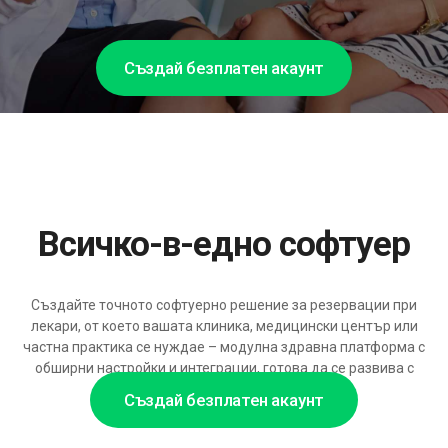
Създай безплатен акаунт
Всичко-в-едно софтуер
Създайте точното софтуерно решение за резервации при
лекари, от което вашата клиника, медицински център или
частна практика се нуждае – модулна здравна платформа с
обширни настройки и интеграции, готова да се развива с
подкрепата на изкуствен интелект.
Създай безплатен акаунт