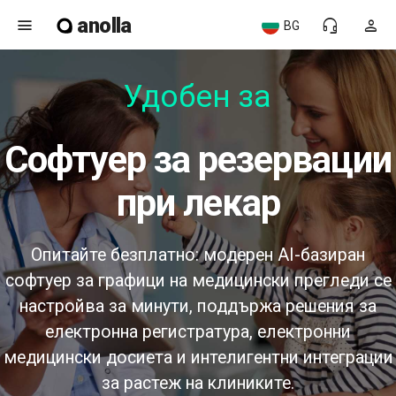
anolla
menu
headset_mic
person
BG
Удобен за п
софтуер за резервации
при лекар
Опитайте безплатно: модерен AI-базиран
софтуер за графици на медицински прегледи се
настройва за минути, поддържа решения за
електронна регистратура, електронни
медицински досиета и интелигентни интеграции
за растеж на клиниките.