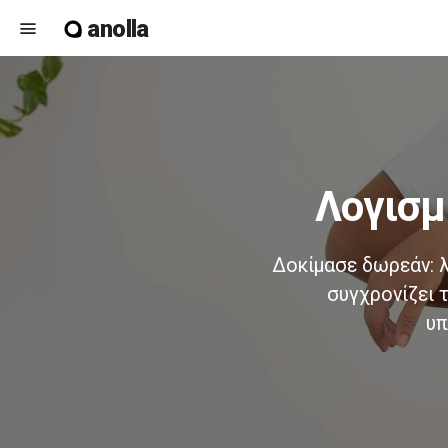
anolla
menu
λογισ
Δοκίμασε δωρεάν: λ
συγχρονίζει τ
υπ