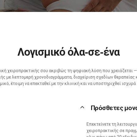
Λογισμικό όλα‑σε‑ένα
νική χειροπρακτικής σου ακριβώς τη ψηφιακή λύση που χρειάζεται
κής με λεπτομερή χρονοδιαγράμματα, διαχείριση σχεδίων θεραπείας
μικό, έτοιμη να επεκταθεί με την κλινική και να υποστηριχθεί ισχυρά
keyboard_arrow_up
Πρόσθετες μον
Επεκτείνετε τη λειτουργ
χειροπρακτικής σε πραγμ
κλικ πάνω από 20 εξειδικ