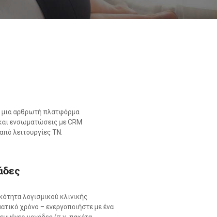
 — μια αρθρωτή πλατφόρμα
 και ενσωματώσεις με CRM
 από λειτουργίες ΤΝ.
άδες
ικότητα λογισμικού κλινικής
ατικό χρόνο – ενεργοποιήστε με ένα
ευμένες μονάδες (π.χ. πακέτα