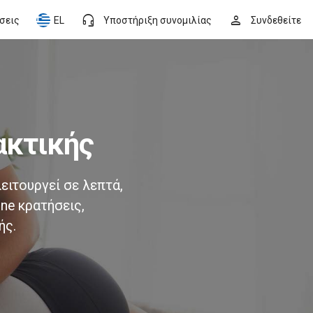
headset_mic
person
ήσεις
EL
Υποστήριξη συνομιλίας
Συνδεθείτε
ακτικής
ειτουργεί σε λεπτά,
ine κρατήσεις,
ής.