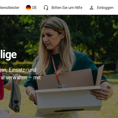
headset_mic
person
ienstleister
DE
Bitten Sie um Hilfe
Einloggen
lige
gen, Einsatz- und
al verwalten – mit