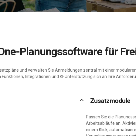
n-One-Planungssoftware für Frei
insatzpläne und verwalten Sie Anmeldungen zentral mit einer modulare
 Funktionen, Integrationen und KI-Unterstützung sich an Ihre Anforde
keyboard_arrow_up
Zusatzmodule
Passen Sie die Planungssof
Arbeitsabläufe an. Aktivi
einem Klick, automatisier
Verwaltungsprozesse und