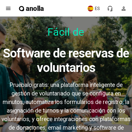
anolla
menu
headset_mic
person
ES
Fácil de us
Software de reservas de
voluntarios
Pruébalo gratis: una plataforma inteligente de
gestión de voluntariado que se configura en
minutos, automatiza los formularios de registro, la
asignación de turnos y la comunicación con los
voluntarios, y ofrece integraciones con plataformas
de donaciones, email marketing y software de