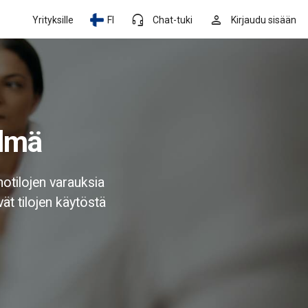
headset_mic
person
Yrityksille
FI
Chat-tuki
Kirjaudu sisään
elmä
hotilojen varauksia
vät tilojen käytöstä