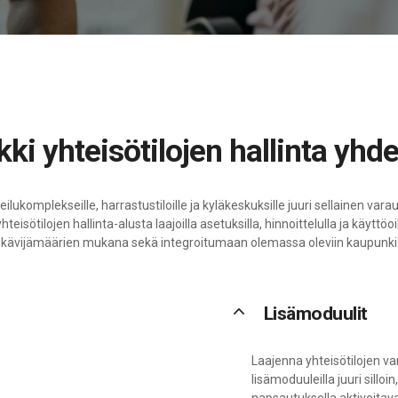
ikki yhteisötilojen hallinta yhd
ilukomplekseille, harrastustiloille ja kyläkeskuksille juuri sellainen varaus
eisötilojen hallinta-alusta laajoilla asetuksilla, hinnoittelulla ja käyttöo
kävijämäärien mukana sekä integroitumaan olemassa oleviin kaupunki- ja
keyboard_arrow_up
Lisämoduulit
Laajenna yhteisötilojen va
lisämoduuleilla juuri silloin
napsautuksella aktivoitav