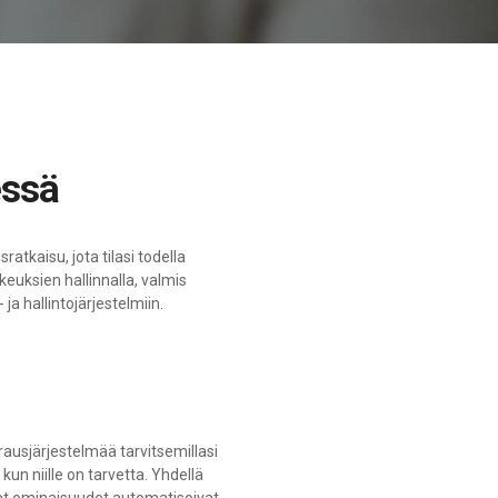
essä
ratkaisu, jota tilasi todella
ikeuksien hallinnalla, valmis
 hallintojärjestelmiin.
rausjärjestelmää tarvitsemillasi
, kun niille on tarvetta. Yhdellä
at ominaisuudet automatisoivat