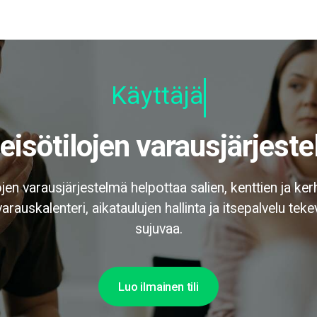
Käyttäjäystä
teisötilojen varausjärjest
ojen varausjärjestelmä helpottaa salien, kenttien ja ker
rauskalenteri, aikataulujen hallinta ja itsepalvelu teke
sujuvaa.
Luo ilmainen tili