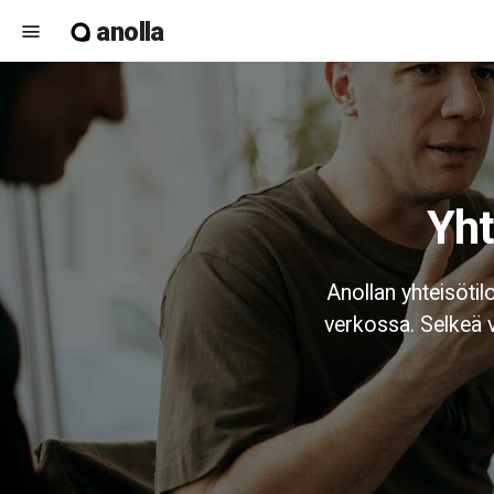
anolla
menu
Yh
Anollan yhteisötil
verkossa. Selkeä va