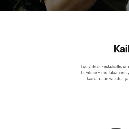
Ka
Luo yhteisökeskuksille, urhe
tarvitsee – modulaarinen yht
kasvamaan väestösi ja 