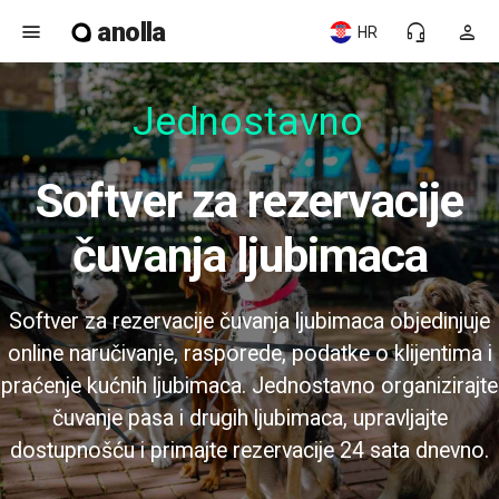
anolla
menu
headset_mic
person
HR
Jednostavno za
Softver za rezervacije
čuvanja ljubimaca
Softver za rezervacije čuvanja ljubimaca objedinjuje
online naručivanje, rasporede, podatke o klijentima i
praćenje kućnih ljubimaca. Jednostavno organizirajte
čuvanje pasa i drugih ljubimaca, upravljajte
dostupnošću i primajte rezervacije 24 sata dnevno.