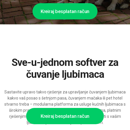
Kreiraj besplatan račun
Sve-u-jednom softver za
čuvanje ljubimaca
Sastavite upravo takvo rješenje za upravljanje čuvanjem ljubimaca
kakvo vaš posao s šetnjom pasa, čuvanjem mačaka ili pet hotel
stvarno treba – modularna platforma za usluge kućnih ljubimaca s
širokim pravilima rezervacija, upravljanjem klijentima, platnim
Kreiraj besplatan račun
rješenjima i mogućnostima integracije, spremna rasti s vašim
ljubaznim prema životinjama poduzećem.