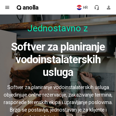
anolla
menu
headset_mic
person
HR
Jednostavno za
Softver za planiranje
vodoinstalaterskih
usluga
Softver za planiranje vodoinstalaterskih usluga
objedinjuje online rezervacije, zakazivanje termina,
rasporede terenskih ekipa i upravljanje poslovima.
Brzo se postavlja, jednostavan je za klijente i