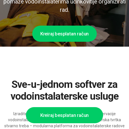
pomaže vodoinstalaterima učinkovitije organizirati
rad.
Kreiraj besplatan račun
Sve-u-jednom softver za
vodoinstalaterske usluge
Izradite upravo takvo rješenje za upravljanje i rezervacije
Kreiraj besplatan račun
vodoinstalaterskih radova kakvo vaša vodoinstalaterska tvrtka
stvarno treba – modularna platforma za vodoinstalaterske radove