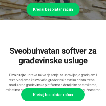
Kreiraj besplatan račun
Sveobuhvatan softver za
građevinske usluge
Dizajnirajte upravo takvo rješenje za upravljanje gradnjom i
rezervacijama kakvo vaša građevinska tvrtka doista treba –
modularna građevinska platforma s detaljnim postavkama,
ovlastima na razini objekata i timova te snažnim mogućnostima
Kreiraj besplatan račun
integracije, spremna rasti uz podršku AI.