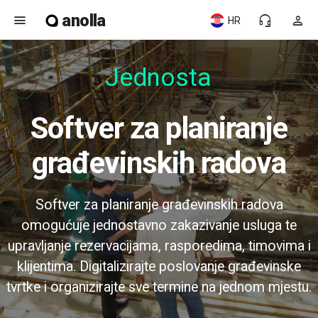
anolla
menu
headset_mic
person
HR
Jednostav
Softver za planiranje
građevinskih radova
Softver za planiranje građevinskih radova
omogućuje jednostavno zakazivanje usluga te
upravljanje rezervacijama, rasporedima, timovima i
klijentima. Digitalizirajte poslovanje građevinske
tvrtke i organizirajte sve termine na jednom mjestu.